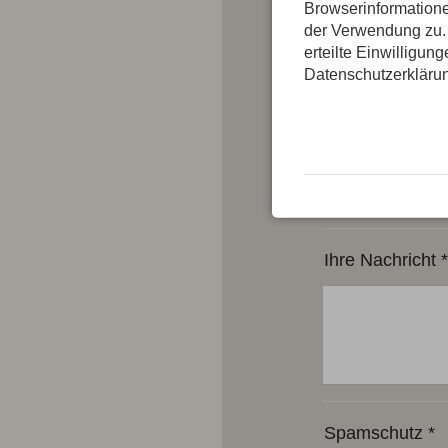
Browserinformatione
der Verwendung zu. 
Vorname
*
erteilte Einwilligun
Datenschutzerkläru
E-Mail-Adresse
*
Betreff
Ihre Nachricht
*
Spamschutz
*