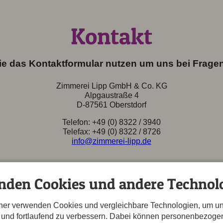
Kontakt
e das Kontaktformular nutzen um uns bei Fragen
Zimmerei Lipp GmbH & Co. KG
Alpgaustraße 4
D-87561 Oberstdorf
Telefon: +49 (0) 8322 / 3940
Telefax: +49 (0) 8322 / 8726
info@zimmerei-lipp.de
nden Cookies und andere Technolo
tner verwenden Cookies und vergleichbare Technologien, um u
n und fortlaufend zu verbessern. Dabei können personenbezog