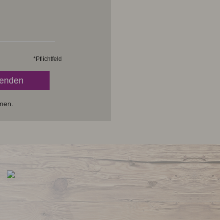
*
Pflichtfeld
men.