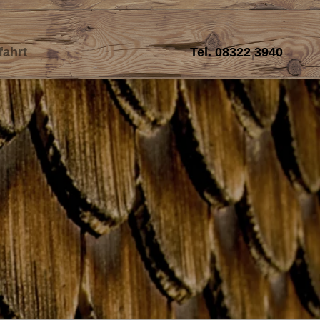
fahrt
Tel.
08322 3940