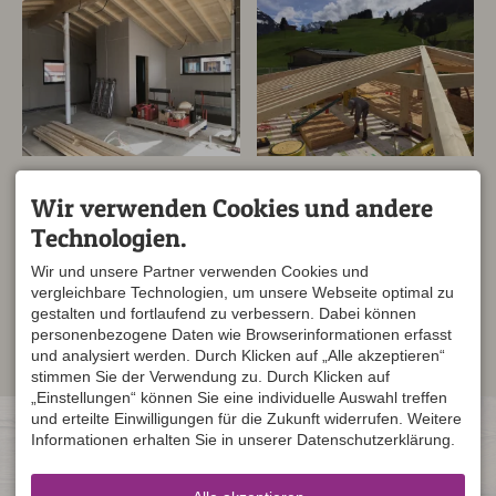
Wir verwenden Cookies und andere
Technologien.
Wir und unsere Partner verwenden Cookies und
vergleichbare Technologien, um unsere Webseite optimal zu
gestalten und fortlaufend zu verbessern. Dabei können
personenbezogene Daten wie Browserinformationen erfasst
und analysiert werden. Durch Klicken auf „Alle akzeptieren“
stimmen Sie der Verwendung zu. Durch Klicken auf
„Einstellungen“ können Sie eine individuelle Auswahl treffen
und erteilte Einwilligungen für die Zukunft widerrufen. Weitere
KONTAKT
ÖFFNUNGSZEITEN
Informationen erhalten Sie in unserer Datenschutzerklärung.
Zimmerei Lipp GmbH & Co. KG
Mo - Do 07:00 - 12:00 und
Alpgaustraße 4
13:00 - 17:00
87561 Oberstdorf
Freitag 07:00 - 12:00
DEUTSCHLAND
Sa, So geschlossen