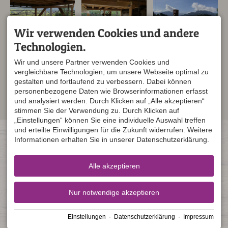
Wir verwenden Cookies und andere
Technologien.
Wir und unsere Partner verwenden Cookies und
vergleichbare Technologien, um unsere Webseite optimal zu
gestalten und fortlaufend zu verbessern. Dabei können
personenbezogene Daten wie Browserinformationen erfasst
und analysiert werden. Durch Klicken auf „Alle akzeptieren“
stimmen Sie der Verwendung zu. Durch Klicken auf
„Einstellungen“ können Sie eine individuelle Auswahl treffen
und erteilte Einwilligungen für die Zukunft widerrufen. Weitere
KONTAKT
ÖFFNUNGSZEITEN
Informationen erhalten Sie in unserer Datenschutzerklärung.
Zimmerei Lipp GmbH & Co. KG
Mo - Do 07:00 - 12:00 und
Alpgaustraße 4
13:00 - 17:00
87561 Oberstdorf
Freitag 07:00 - 12:00
DEUTSCHLAND
Sa, So geschlossen
Alle akzeptieren
Tel.
+49 8322 3940
Fax +49 8322 8726
info@zimmerei-lipp.de
Nur notwendige akzeptieren
Einstellungen
·
Datenschutzerklärung
·
Impressum
Impressum
Datenschutz
Barrierefreiheit
Cookie-Einstellungen